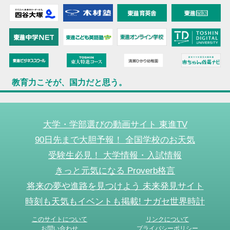
教育力こそが、国力だと思う。
大学・学部選びの動画サイト 東進TV
90日先まで大胆予報！ 全国学校のお天気
受験生必見！ 大学情報・入試情報
きっと元気になる Proverb格言
将来の夢や進路を見つけよう 未来発見サイト
時刻も天気もイベントも掲載! ナガセ世界時計
このサイトについて
リンクについて
お問い合わせ
プライバシーポリシー