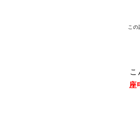
この
こ
座