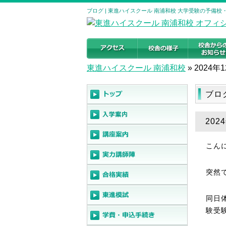
ブログ | 東進ハイスクール 南浦和校 大学受験の予備校
東進ハイスクール 南浦和校
»
2024年
ブロ
20
こん
突然
同日
験受