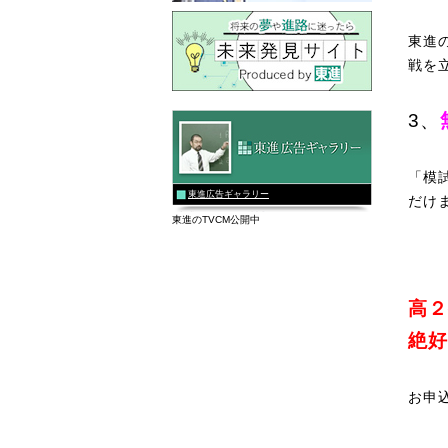
東進
戦を
3、
「模
東進広告ギャラリー
だけ
東進のTVCM公開中
高２
絶好
お申