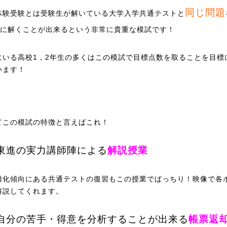
同じ問題
体験受験とは受験生が解いている大学入学共通テストと
に解くことが出来るという非常に貴重な模試です！
にいる高校1，2年生の多くはこの模試で目標点数を取ることを目標
います！
てこの模試の特徴と言えばこれ！
東進の実力講師陣による
解説授業
難化傾向にある共通テストの復習もこの授業でばっちり！映像で各
解説してくれます。
自分の苦手・得意を分析することが出来る
帳票返