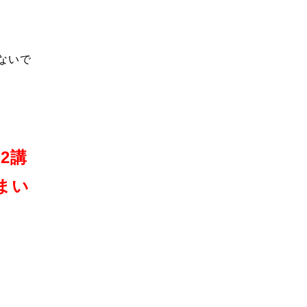
ないで
、
2講
まい
）