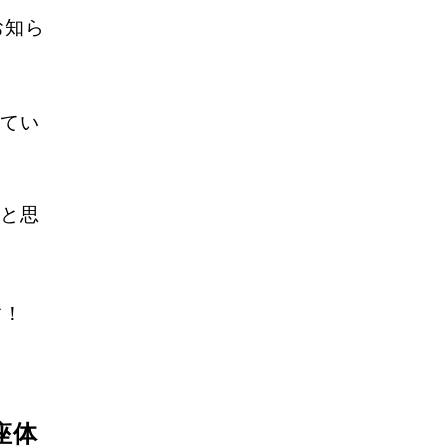
お知ら
てい
と思
す！
座体