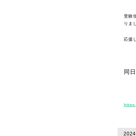
受験
りま
応援
同日
https
20