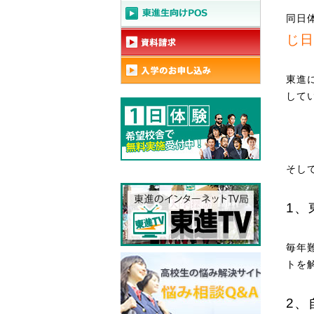
同日
じ日
東進
して
そし
1、
毎年
トを
2、