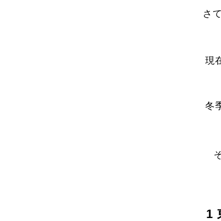
さ
現
冬
1