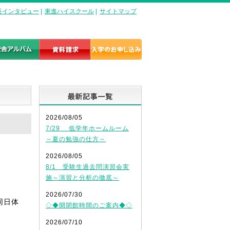
長インタビュー
|
東進ハイスクール
|
サイトマップ
最新記事一覧
2026/08/05
7/29 低学年ホームルーム
～夏の勉強の仕方～
2026/08/05
8/1 受験生過去問演習会実
施～演習と分析の徹底～
2026/07/30
同日体
◇◆開閉館時間のご案内◆◇
2026/07/10