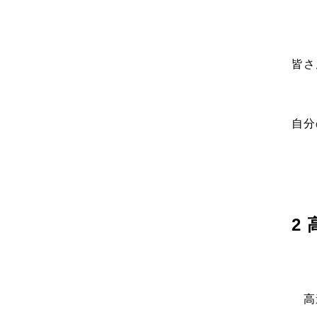
皆さ
自分
2
高