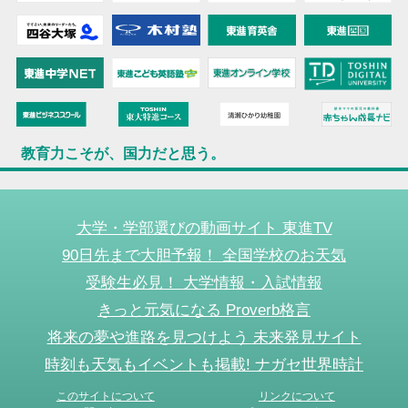
教育力こそが、国力だと思う。
大学・学部選びの動画サイト 東進TV
90日先まで大胆予報！ 全国学校のお天気
受験生必見！ 大学情報・入試情報
きっと元気になる Proverb格言
将来の夢や進路を見つけよう 未来発見サイト
時刻も天気もイベントも掲載! ナガセ世界時計
このサイトについて
リンクについて