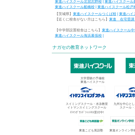
東進ハイスクール北習志野校
|
東進ハイスクール
東進ハイスクール船橋校
|
東進ハイスクール松戸
【茨城県】
東進ハイスクールつくば校
|
東進ハイ
【近くに校舎がない方はこちら】
東進 在宅受講
【中学部設置校舎はこちら】
東進ハイスクール中
東進ハイスクール海浜幕張校
|
ナガセの教育ネットワーク
大学受験の予備校
東進ハイスクール
スイミングスクール・水泳教室
九州を中心とし
イトマンスイミングスクール
スクール・
ｲﾄﾏﾝｸﾞﾗﾝﾄﾞﾌｨｯﾄﾈｽ受付中!
東進オンライン学
東進こども英語塾