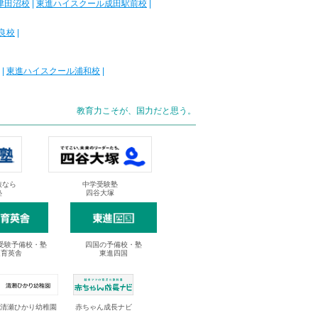
津田沼校
|
東進ハイスクール成田駅前校
|
良校
|
|
東進ハイスクール浦和校
|
教育力こそが、国力だと思う。
抜なら
中学受験塾
塾
四谷大塚
受験予備校・塾
四国の予備校・塾
進育英舎
東進四国
清瀬ひかり幼稚園
赤ちゃん成長ナビ