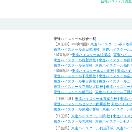
合格システム
|
講座
東進ハイスクール校舎一覧
【東京都】<中央地区>
東進ハイスクール市ヶ谷
東進ハイスクール高田馬場校
|
東進ハイスクール
<城東地区>
東進ハイスクール綾瀬校
|
東進ハイス
東進ハイスクール西新井校
|
東進ハイスクール西
東進ハイスクール荻窪校
|
東進ハイスクール高円
<城南地区>
東進ハイスクール大井町校
|
東進ハイ
東進ハイスクール下北沢校
|
東進ハイスクール自
東進ハイスクール中目黒校
|
東進ハイスクール二
東進ハイスクール立川駅北口校
|
東進ハイスクー
東進ハイスクール町田校
|
東進ハイスクール三鷹
【神奈川県】
東進ハイスクール青葉台校
|
東進ハ
東進ハイスクールセンター南駅前校
東進ハイス
東進ハイスクール武蔵小杉校
|
東進ハイスクール
【埼玉県】
東進ハイスクール浦和校
|
東進ハイス
東進ハイスクール志木校
|
東進ハイスクールせん
【千葉県】
東進ハイスクール我孫子校
|
東進ハイ