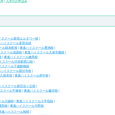
請求
|
入学のお申込み
イスクール新宿エルタワー校
|
進ハイスクール茗荷谷校
ール錦糸町校
|
東進ハイスクール豊洲校
|
イスクール池袋校
|
東進ハイスクール大泉学園校
|
校
|
東進ハイスクール練馬校
イスクール渋谷駅西口校
|
イスクール千歳船橋校
進ハイスクール国分寺校
|
久留米校
|
東進ハイスクール府中校
|
ハイスクール新百合ヶ丘校
|
スクール平塚校
|
東進ハイスクール藤沢校
|
ール川越校
|
東進ハイスクール小手指校
|
浦和校
|
東進ハイスクール与野校
東進ハイスクール柏校
|