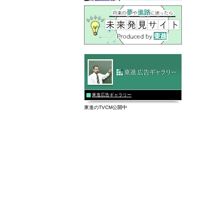
東進広告ギャラリー
東進のTVCM公開中