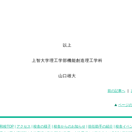
以上
上智大学理工学部機能創造理工学科
山口雄大
前の記事へ
|
ページ
和校TOP
|
アクセス
|
校舎の様子
|
校舎からのお知らせ
|
担任助手の紹介
|
校舎イベ