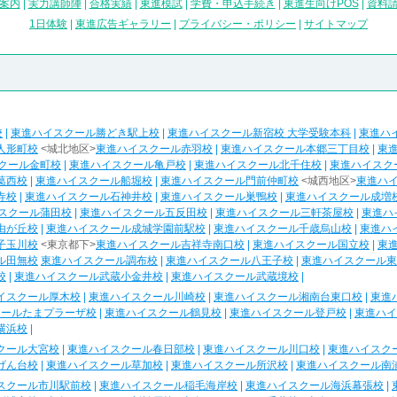
案内
|
実力講師陣
|
合格実績
|
東進模試
|
学費・申込手続き
|
東進生向けPOS
|
資料
1日体験
|
東進広告ギャラリー
|
プライバシー・ポリシー
|
サイトマップ
校
|
東進ハイスクール勝どき駅上校
|
東進ハイスクール新宿校 大学受験本科
|
東進ハ
人形町校
<城北地区>
東進ハイスクール赤羽校
|
東進ハイスクール本郷三丁目校
|
東
クール金町校
|
東進ハイスクール亀戸校
|
東進ハイスクール北千住校
|
東進ハイスク
葛西校
|
東進ハイスクール船堀校
|
東進ハイスクール門前仲町校
<城西地区>
東進ハ
寺校
|
東進ハイスクール石神井校
|
東進ハイスクール巣鴨校
|
東進ハイスクール成増
スクール蒲田校
|
東進ハイスクール五反田校
|
東進ハイスクール三軒茶屋校
|
東進ハ
由が丘校
|
東進ハイスクール成城学園前駅校
|
東進ハイスクール千歳烏山校
|
東進ハ
子玉川校
<東京都下>
東進ハイスクール吉祥寺南口校
|
東進ハイスクール国立校
|
東
ル田無校
東進ハイスクール調布校
|
東進ハイスクール八王子校
|
東進ハイスクール東
校
|
東進ハイスクール武蔵小金井校
|
東進ハイスクール武蔵境校
|
イスクール厚木校
|
東進ハイスクール川崎校
|
東進ハイスクール湘南台東口校
|
東進
クールたまプラーザ校
|
東進ハイスクール鶴見校
|
東進ハイスクール登戸校
|
東進ハイ
横浜校
|
クール大宮校
|
東進ハイスクール春日部校
|
東進ハイスクール川口校
|
東進ハイスク
げん台校
|
東進ハイスクール草加校
|
東進ハイスクール所沢校
|
東進ハイスクール南
スクール市川駅前校
|
東進ハイスクール稲毛海岸校
|
東進ハイスクール海浜幕張校
|