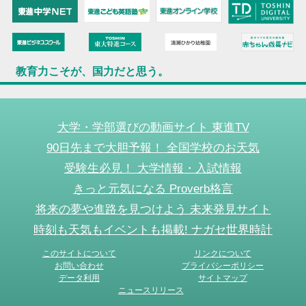
教育力こそが、国力だと思う。
大学・学部選びの動画サイト 東進TV
90日先まで大胆予報！ 全国学校のお天気
受験生必見！ 大学情報・入試情報
きっと元気になる Proverb格言
将来の夢や進路を見つけよう 未来発見サイト
時刻も天気もイベントも掲載! ナガセ世界時計
このサイトについて
リンクについて
お問い合わせ
プライバシーポリシー
データ利用
サイトマップ
ニュースリリース