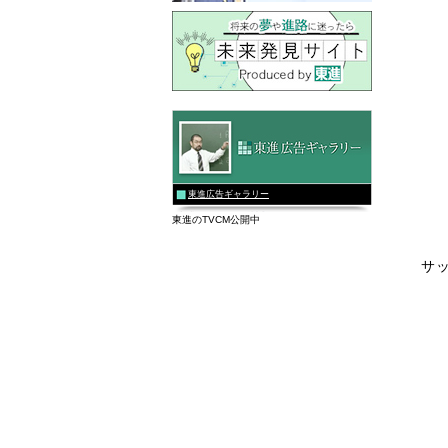
東進広告ギャラリー
東進のTVCM公開中
サ