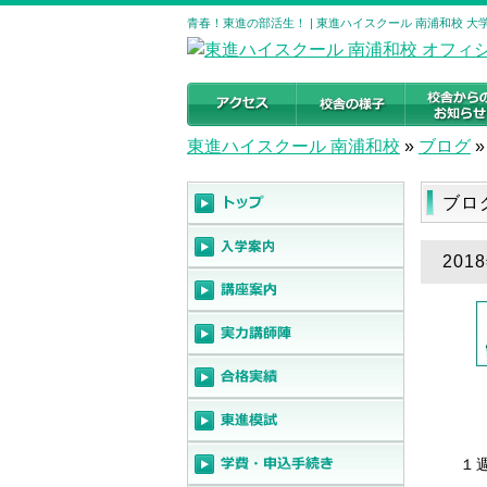
青春！東進の部活生！ | 東進ハイスクール 南浦和校 
東進ハイスクール 南浦和校
»
ブログ
»
ブロ
20
１