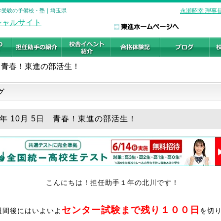
大学受験の予備校・塾｜埼玉県
永瀬昭幸 理事
青春！東進の部活生！
グ
18年 10月 5日 青春！東進の部活生！
こんにちは！担任助手１年の北川です！
センター試験まで残り１００日
週間後にはいよいよ
を切