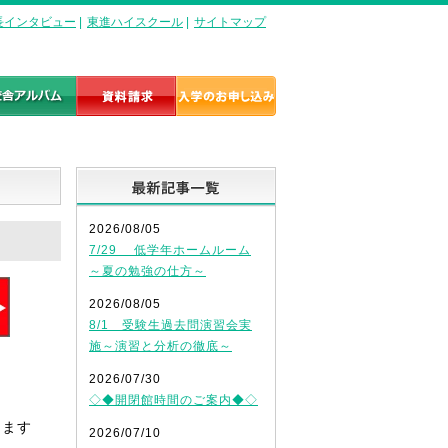
長インタビュー
|
東進ハイスクール
|
サイトマップ
最新記事一覧
2026/08/05
7/29 低学年ホームルーム
～夏の勉強の仕方～
2026/08/05
8/1 受験生過去問演習会実
施～演習と分析の徹底～
2026/07/30
◇◆開閉館時間のご案内◆◇
ります
2026/07/10