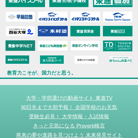
教育力こそが、国力だと思う。
大学・学部選びの動画サイト 東進TV
90日先まで大胆予報！ 全国学校のお天気
受験生必見！ 大学情報・入試情報
きっと元気になる Proverb格言
将来の夢や進路を見つけよう 未来発見サイト