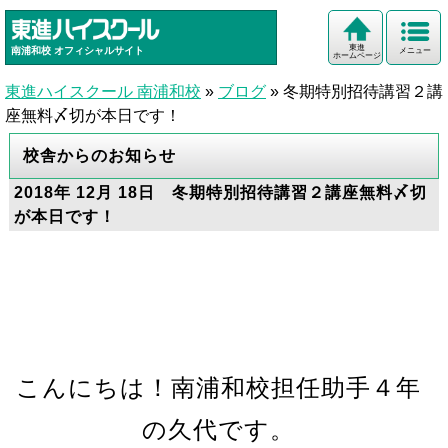
東進
南浦和校
オフィシャルサイト
メニュー
ホームページ
東進ハイスクール 南浦和校
»
ブログ
»
冬期特別招待講習２講
座無料〆切が本日です！
校舎からのお知らせ
2018年 12月 18日 冬期特別招待講習２講座無料〆切
が本日です！
こんにちは！南浦和校担任助手４年
の久代です。