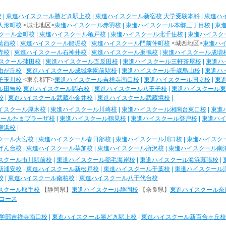
校
|
東進ハイスクール勝どき駅上校
|
東進ハイスクール新宿校 大学受験本科
|
東進ハ
人形町校
<城北地区>
東進ハイスクール赤羽校
|
東進ハイスクール本郷三丁目校
|
東
クール金町校
|
東進ハイスクール亀戸校
|
東進ハイスクール北千住校
|
東進ハイスク
葛西校
|
東進ハイスクール船堀校
|
東進ハイスクール門前仲町校
<城西地区>
東進ハ
寺校
|
東進ハイスクール石神井校
|
東進ハイスクール巣鴨校
|
東進ハイスクール成増
スクール蒲田校
|
東進ハイスクール五反田校
|
東進ハイスクール三軒茶屋校
|
東進ハ
由が丘校
|
東進ハイスクール成城学園前駅校
|
東進ハイスクール千歳烏山校
|
東進ハ
子玉川校
<東京都下>
東進ハイスクール吉祥寺南口校
|
東進ハイスクール国立校
|
東
ル田無校
東進ハイスクール調布校
|
東進ハイスクール八王子校
|
東進ハイスクール東
校
|
東進ハイスクール武蔵小金井校
|
東進ハイスクール武蔵境校
|
イスクール厚木校
|
東進ハイスクール川崎校
|
東進ハイスクール湘南台東口校
|
東進
クールたまプラーザ校
|
東進ハイスクール鶴見校
|
東進ハイスクール登戸校
|
東進ハイ
横浜校
|
クール大宮校
|
東進ハイスクール春日部校
|
東進ハイスクール川口校
|
東進ハイスク
げん台校
|
東進ハイスクール草加校
|
東進ハイスクール所沢校
|
東進ハイスクール南
スクール市川駅前校
|
東進ハイスクール稲毛海岸校
|
東進ハイスクール海浜幕張校
|
新浦安校
|
東進ハイスクール新松戸校
|
東進ハイスクール千葉校
|
東進ハイスクール
校
|
東進ハイスクール南柏校
|
東進ハイスクール八千代台校
スクール取手校
【静岡県】
東進ハイスクール静岡校
【奈良県】
東進ハイスクール奈
コース
学部吉祥寺南口校
|
東進ハイスクール勝どき駅上校
|
東進ハイスクール新百合ヶ丘校