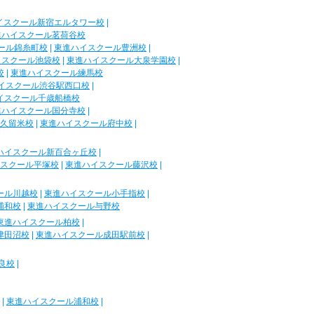
イスクール新宿エルタワー校
|
進ハイスクール茗荷谷校
ール錦糸町校
|
東進ハイスクール豊洲校
|
イスクール池袋校
|
東進ハイスクール大泉学園校
|
校
|
東進ハイスクール練馬校
イスクール渋谷駅西口校
|
イスクール千歳船橋校
進ハイスクール国分寺校
|
久留米校
|
東進ハイスクール府中校
|
ハイスクール新百合ヶ丘校
|
スクール平塚校
|
東進ハイスクール藤沢校
|
ール川越校
|
東進ハイスクール小手指校
|
浦和校
|
東進ハイスクール与野校
東進ハイスクール柏校
|
津田沼校
|
東進ハイスクール成田駅前校
|
良校
|
|
東進ハイスクール浦和校
|