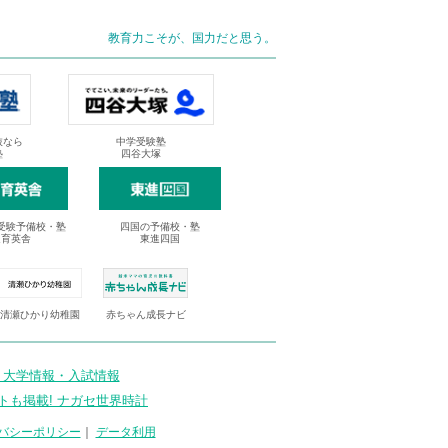
教育力こそが、国力だと思う。
抜なら
中学受験塾
塾
四谷大塚
受験予備校・塾
四国の予備校・塾
進育英舎
東進四国
清瀬ひかり幼稚園
赤ちゃん成長ナビ
 大学情報・入試情報
トも掲載! ナガセ世界時計
バシーポリシー
｜
データ利用