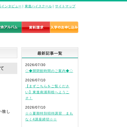
長インタビュー
|
東進ハイスクール
|
サイトマップ
最新記事一覧
2026/07/30
いて
◇◆開閉館時間のご案内◆◇
2026/07/10
【まずこちらをご覧くださ
い】東進南浦和校へようこ
そ！
2026/07/10
い致し
☆☆夏期特別招待講習 まも
なく4講座締切☆☆