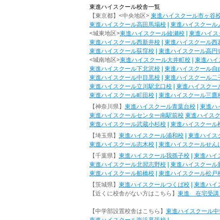
東進ハイスクール校舎一覧
【東京都】<中央地区>
東進ハイスクール市ヶ谷
東進ハイスクール高田馬場校
|
東進ハイスクール
<城東地区>
東進ハイスクール綾瀬校
|
東進ハイス
東進ハイスクール西新井校
|
東進ハイスクール西
東進ハイスクール荻窪校
|
東進ハイスクール高円
<城南地区>
東進ハイスクール大井町校
|
東進ハイ
東進ハイスクール下北沢校
|
東進ハイスクール自
東進ハイスクール中目黒校
|
東進ハイスクール二
東進ハイスクール立川駅北口校
|
東進ハイスクー
東進ハイスクール町田校
|
東進ハイスクール三鷹
【神奈川県】
東進ハイスクール青葉台校
|
東進ハ
東進ハイスクールセンター南駅前校
東進ハイス
東進ハイスクール武蔵小杉校
|
東進ハイスクール
【埼玉県】
東進ハイスクール浦和校
|
東進ハイス
東進ハイスクール志木校
|
東進ハイスクールせん
【千葉県】
東進ハイスクール我孫子校
|
東進ハイ
東進ハイスクール北習志野校
|
東進ハイスクール
東進ハイスクール船橋校
|
東進ハイスクール松戸
【茨城県】
東進ハイスクールつくば校
|
東進ハイ
【近くに校舎がない方はこちら】
東進 在宅受講
【中学部設置校舎はこちら】
東進ハイスクール中