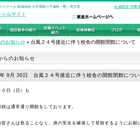
ハイスクール 南浦和校 大学受験の予備校・塾｜埼玉県
永瀬昭幸 理事
らのお知らせ
»
台風２４号接近に伴う校舎の開館閉館について
からのお知らせ
18年 9月 30日 台風２４号接近に伴う校舎の開館閉館につ
３０日（日）も
和校は通常通り開館をしております。
の皆さんは焦ることなく、身の安全を確保して登校するようにお願
。