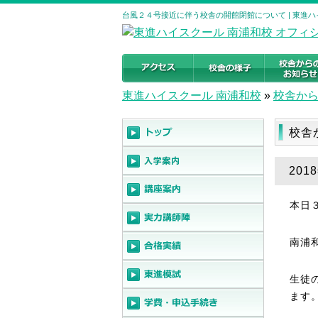
台風２４号接近に伴う校舎の開館閉館について | 東進
東進ハイスクール 南浦和校
»
校舎か
校舎
20
本日
南浦
生徒
ます