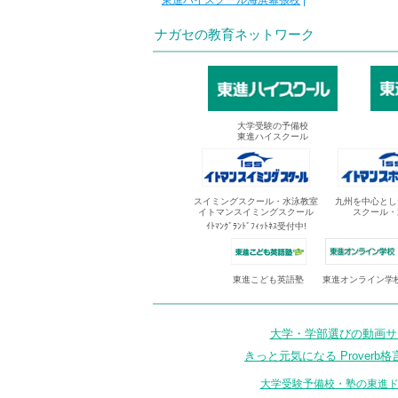
東進ハイスクール海浜幕張校
|
ナガセの教育ネットワーク
大学受験の予備校
東進ハイスクール
スイミングスクール・水泳教室
九州を中心とし
イトマンスイミングスクール
スクール・
ｲﾄﾏﾝｸﾞﾗﾝﾄﾞﾌｨｯﾄﾈｽ受付中!
東進オンライン学
東進こども英語塾
大学・学部選びの動画サイ
きっと元気になる Proverb格
大学受験予備校・塾の東進ド