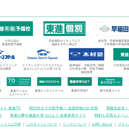
大学入試の
完全個別カリキュラムで
総合型・学校推薦型選
東進衛星予備校
成績を大巾に伸ばす
大学受験の早稲田
たスイミング
イトマンスポーツスクエアなら
阪神地区・大阪北摂に展開
小中高生の
水泳教室
あなたにぴったりが見つかる
小中高生の塾・現役予備校
東
個別指導
校
東進ビジネススクール
東進中学NET
東大特進コース
東進デジタル
ユニバーシティ
ト 東進TV
90日先まで大胆予報！ 全国学校のお天気
受験生必見！
言
将来の夢や進路を見つけよう 未来発見サイト
時刻も天気もイベン
ットコムTOP
｜
このサイトについて
｜
リンクについて
｜
お問い合わせ
｜
プライ