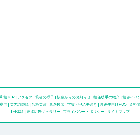
和校TOP
|
アクセス
|
校舎の様子
|
校舎からのお知らせ
|
担任助手の紹介
|
校舎イベ
案内
|
実力講師陣
|
合格実績
|
東進模試
|
学費・申込手続き
|
東進生向けPOS
|
資料
1日体験
|
東進広告ギャラリー
|
プライバシー・ポリシー
|
サイトマップ