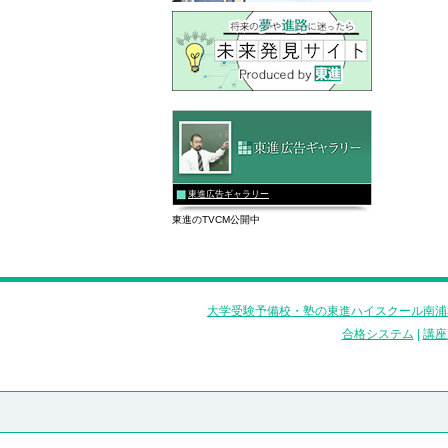
東進広告ギャラリー
東進のTVCM公開中
大学受験予備校・塾の東進ハイスクール南浦
合格システム
|
講座