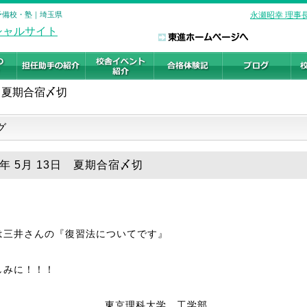
の予備校・塾｜埼玉県
永瀬昭幸 理事
夏期合宿〆切
グ
8年 5月 13日 夏期合宿〆切
は三井さんの『復習法についてです』
しみに！！！
東京理科大学 工学部