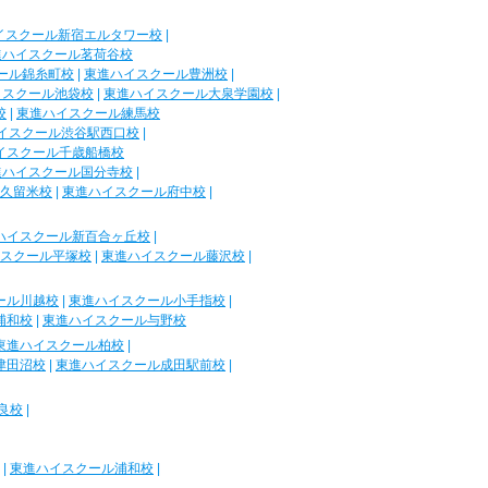
イスクール新宿エルタワー校
|
進ハイスクール茗荷谷校
ール錦糸町校
|
東進ハイスクール豊洲校
|
イスクール池袋校
|
東進ハイスクール大泉学園校
|
校
|
東進ハイスクール練馬校
イスクール渋谷駅西口校
|
イスクール千歳船橋校
進ハイスクール国分寺校
|
久留米校
|
東進ハイスクール府中校
|
ハイスクール新百合ヶ丘校
|
スクール平塚校
|
東進ハイスクール藤沢校
|
ール川越校
|
東進ハイスクール小手指校
|
浦和校
|
東進ハイスクール与野校
東進ハイスクール柏校
|
津田沼校
|
東進ハイスクール成田駅前校
|
良校
|
|
東進ハイスクール浦和校
|