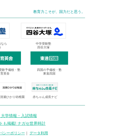
教育力こそが、国力だと思う。
抜なら
中学受験塾
塾
四谷大塚
受験予備校・塾
四国の予備校・塾
進育英舎
東進四国
清瀬ひかり幼稚園
赤ちゃん成長ナビ
 大学情報・入試情報
トも掲載! ナガセ世界時計
バシーポリシー
｜
データ利用