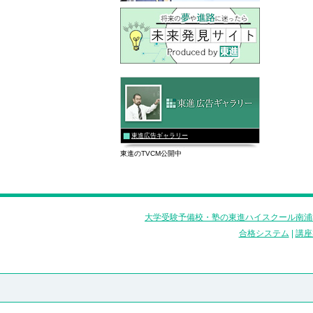
東進広告ギャラリー
東進のTVCM公開中
大学受験予備校・塾の東進ハイスクール南浦
合格システム
|
講座