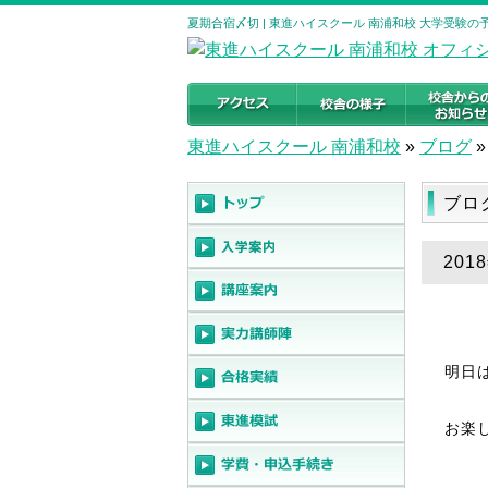
夏期合宿〆切 | 東進ハイスクール 南浦和校 大学受験
東進ハイスクール 南浦和校
»
ブログ
»
ブロ
201
明日
お楽