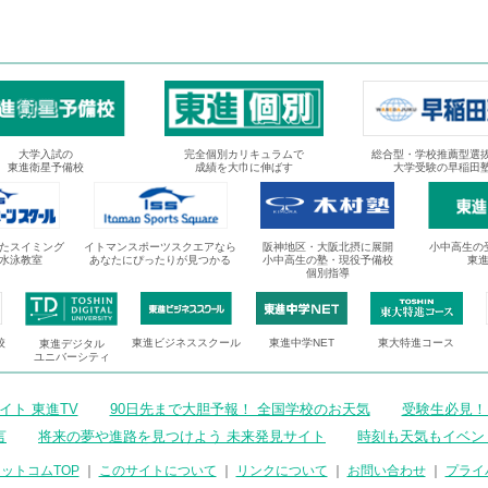
大学入試の
完全個別カリキュラムで
総合型・学校推薦型選
東進衛星予備校
成績を大巾に伸ばす
大学受験の早稲田
たスイミング
イトマンスポーツスクエアなら
阪神地区・大阪北摂に展開
小中高生の
水泳教室
あなたにぴったりが見つかる
小中高生の塾・現役予備校
東
個別指導
校
東進ビジネススクール
東進中学NET
東大特進コース
東進デジタル
ユニバーシティ
ト 東進TV
90日先まで大胆予報！ 全国学校のお天気
受験生必見！
言
将来の夢や進路を見つけよう 未来発見サイト
時刻も天気もイベン
ットコムTOP
｜
このサイトについて
｜
リンクについて
｜
お問い合わせ
｜
プライ