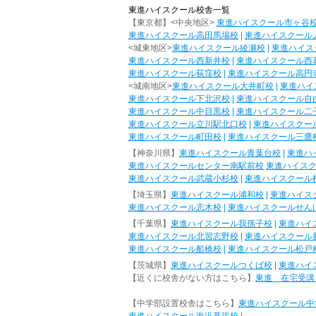
東進ハイスクール校舎一覧
【東京都】<中央地区>
東進ハイスクール市ヶ谷
東進ハイスクール高田馬場校
|
東進ハイスクール
<城東地区>
東進ハイスクール綾瀬校
|
東進ハイス
東進ハイスクール西新井校
|
東進ハイスクール西
東進ハイスクール荻窪校
|
東進ハイスクール高円
<城南地区>
東進ハイスクール大井町校
|
東進ハイ
東進ハイスクール下北沢校
|
東進ハイスクール自
東進ハイスクール中目黒校
|
東進ハイスクール二
東進ハイスクール立川駅北口校
|
東進ハイスクー
東進ハイスクール町田校
|
東進ハイスクール三鷹
【神奈川県】
東進ハイスクール青葉台校
|
東進ハ
東進ハイスクールセンター南駅前校
東進ハイス
東進ハイスクール武蔵小杉校
|
東進ハイスクール
【埼玉県】
東進ハイスクール浦和校
|
東進ハイス
東進ハイスクール志木校
|
東進ハイスクールせん
【千葉県】
東進ハイスクール我孫子校
|
東進ハイ
東進ハイスクール北習志野校
|
東進ハイスクール
東進ハイスクール船橋校
|
東進ハイスクール松戸
【茨城県】
東進ハイスクールつくば校
|
東進ハイ
【近くに校舎がない方はこちら】
東進 在宅受講
【中学部設置校舎はこちら】
東進ハイスクール中